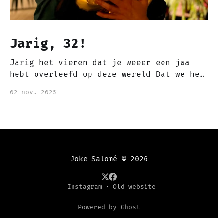
Jarig, 32!
Jarig het vieren dat je weeer een jaa
hebt overleefd op deze wereld Dat we het
jaar weer mogen eindigen en een nieuw
02 nov. 2025
levens jaar begint Jaar dat gevierd mag
worden, vieren dat we er zijn en mogen
bestaan Samen met dierbaren of alleen
het leven vieren, want het leven
Joke Salomé
© 2026
Instagram
Old website
Powered by Ghost