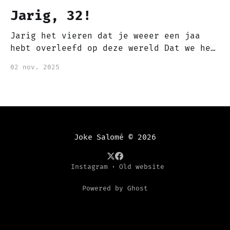
Jarig, 32!
Jarig het vieren dat je weeer een jaa
hebt overleefd op deze wereld Dat we het
jaar weer mogen eindigen en een nieuw
02 nov. 2025
levens jaar begint Jaar dat gevierd mag
worden, vieren dat we er zijn en mogen
bestaan Samen met dierbaren of alleen
het leven vieren, want het leven
Joke Salomé
© 2026
Instagram
Old website
Powered by Ghost