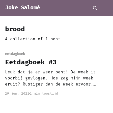
Joke Salomé
brood
A collection of 1 post
eetdagboek
Eetdagboek #3
Leuk dat je er weer bent! De week is
voorbij gevlogen. Hoe zag mijn week
eruit? Rustiger dan de week ervoor.
Minder etentjes maar wel heerlijk voor
29 jun. 2021
1 min leestijd
mijzelf gekookt. Sinds kort heb ik een
wafel ijzer en ik ben helemaal fan! Dus
deze heb ik ook weer gebruikt toen