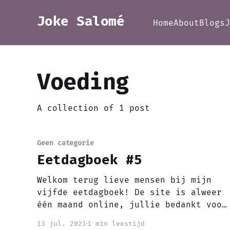
Joke Salomé
Home
About
Blogs
Voeding
A collection of 1 post
Geen categorie
Eetdagboek #5
Welkom terug lieve mensen bij mijn
vijfde eetdagboek! De site is alweer
één maand online, jullie bedankt voor
het volgen van mijn blogs! Hoe zag
13 jul. 2021
1 min leestijd
mijn week eruit? Goed, ditmaal zonder